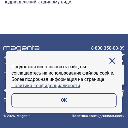
подразделений к единому виду.
8 800 350-03-89
sales@magenta-
Интеллектуальная логистическая
technology.ru
платформа
Продолжая использовать сайт, вы
ЗАДАТЬ
Новости
соглашаетесь на использование файлов cookie.
ВОПРОС
Более подробная информация на странице
Проекты
Политика конфиденциальности
.
Вакансии
О компании
ОК
© 2026, Magenta
Политика конфиденциальности